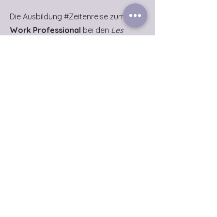
Die Ausbildung #Zeitenreise zum
New
Work Professional
bei den
Les
Enfants Terribles
in Berlin gab mir die
Konzepte und Methoden an die Hand,
wie Arbeit menschlich, freudvoll und
authentisch gestaltet werden. Diese
Ausbildung bildet mein
fachliches
Fundament
und ist eine
Riesenempfehlung, mehr Infos
hier
.
1999-2019
Audible GmbH | Amazon
Bastei Lübbe AG